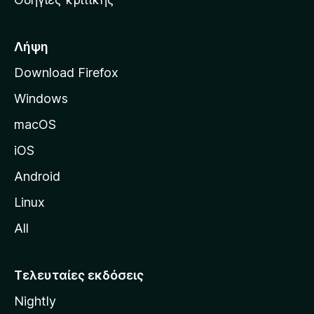
o
κ
x
ή
σ
Λήψη
ε
Download Firefox
λ
Windows
ί
δ
macOS
α
iOS
τ
η
Android
ς
Linux
M
All
o
z
i
Τελευταίες εκδόσεις
l
Nightly
l