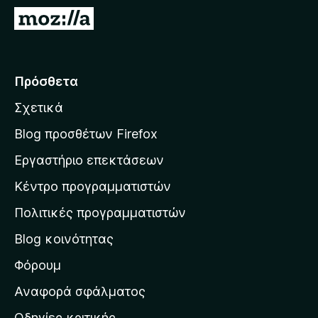
τ
Μ
ο
ε
ς
τ
π
ά
Πρόσθετα
ε
β
ρ
Σχετικά
α
ι
σ
ή
Blog προσθέτων Firefox
γ
η
Εργαστήριο επεκτάσεων
η
σ
σ
Κέντρο προγραμματιστών
τ
η
η
Πολιτικές προγραμματιστών
ς
ν
F
Blog κοινότητας
α
i
ρ
Φόρουμ
r
χ
e
Αναφορά σφάλματος
f
ι
Οδηγίες κριτικής