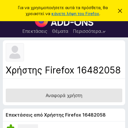
Α
Σύνδεση
Για να χρησιμοποιήσετε αυτά τα πρόσθετα, θα
Α
ν
χρειαστεί να
κάνετε λήψη του Firefox
.
π
Π
α
ό
ρ
ρ
ζ
ρ
ό
Επεκτάσεις
Θέματα
Περισσότερα…
ή
ι
σ
ψ
τ
η
θ
η
σ
ε
η
σ
μ
τ
η
ε
α
ί
Χρήστης Firefox 16482058
ω
π
σ
ρ
η
ς
ο
γ
Αναφορά χρήστη
ρ
ά
μ
Επεκτάσεις από Χρήστης Firefox 16482058
μ
α