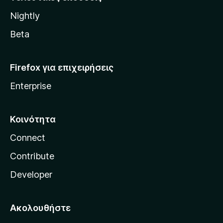
l
Nightly
l
a
Beta
Firefox για επιχειρήσεις
Enterprise
Κοινότητα
Connect
Contribute
Developer
Ακολουθήστε