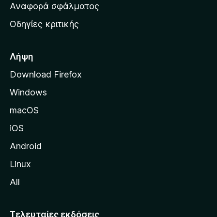
χ
Αναφορά σφάλματος
ε
ι
ς
Οδηγίες κριτικής
κ
ή
σ
Λήψη
ε
Download Firefox
λ
Windows
ί
δ
macOS
α
iOS
τ
η
Android
ς
Linux
M
All
o
z
i
Τελευταίες εκδόσεις