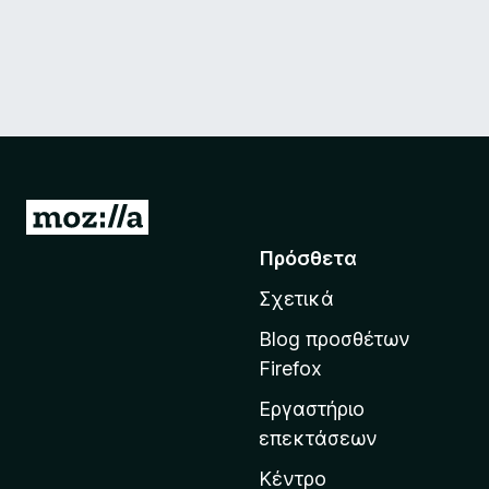
Μ
ε
Πρόσθετα
τ
Σχετικά
ά
β
Blog προσθέτων
α
Firefox
σ
Εργαστήριο
η
επεκτάσεων
σ
τ
Κέντρο