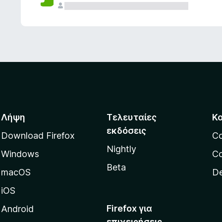
ς
Λήψη
Τελευταίες
Κ
εκδόσεις
Download Firefox
C
Nightly
Windows
Co
Beta
macOS
De
iOS
Firefox για
Android
επιχειρήσεις