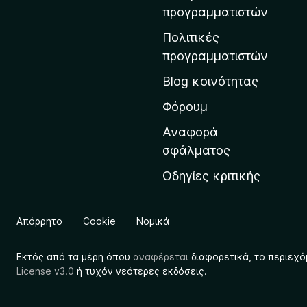
η
προγραμματιστών
ν
Πολιτικές
α
προγραμματιστών
ρ
Blog κοινότητας
χ
ι
Φόρουμ
κ
Αναφορά
ή
σφάλματος
σ
Οδηγίες κριτικής
ε
λ
ί
Απόρρητο
Cookie
Νομικά
δ
α
Εκτός από τα μέρη όπου
αναφέρεται
διαφορετικά, το περιεχό
τ
License v3.0
ή τυχόν νεότερες εκδόσεις.
η