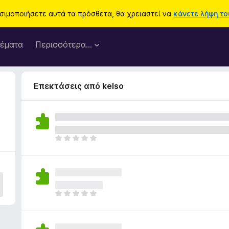
ησιμοποιήσετε αυτά τα πρόσθετα, θα χρειαστεί να
κάνετε λήψη του
έματα
Περισσότερα…
Επεκτάσεις από kelso
Δ
ε
ν
υ
π
ά
Δ
ρ
ε
χ
ν
ο
υ