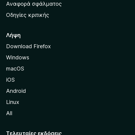
χ
Αναφορά σφάλματος
ε
ι
ς
Οδηγίες κριτικής
κ
ή
σ
Λήψη
ε
Download Firefox
λ
Windows
ί
δ
macOS
α
iOS
τ
η
Android
ς
Linux
M
All
o
z
i
Τελευταίες εκδόσεις