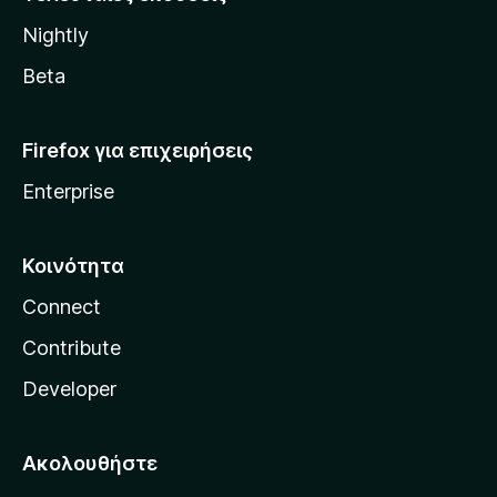
l
Nightly
l
a
Beta
Firefox για επιχειρήσεις
Enterprise
Κοινότητα
Connect
Contribute
Developer
Ακολουθήστε