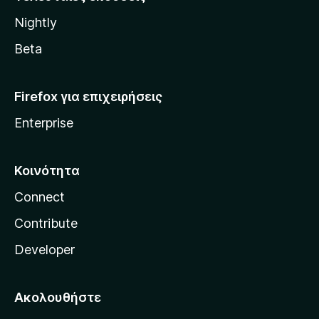
l
Nightly
l
a
Beta
Firefox για επιχειρήσεις
Enterprise
Κοινότητα
Connect
Contribute
Developer
Ακολουθήστε