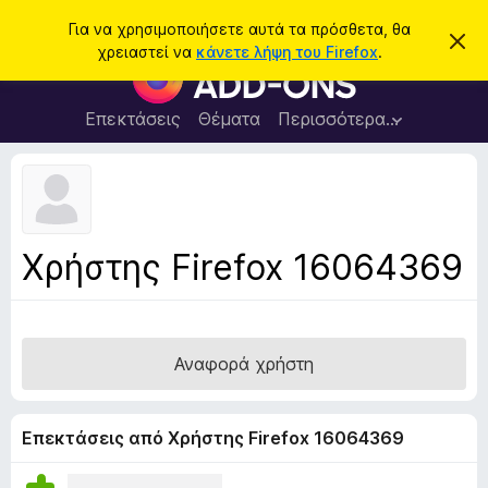
Α
Σύνδεση
Για να χρησιμοποιήσετε αυτά τα πρόσθετα, θα
Α
ν
χρειαστεί να
κάνετε λήψη του Firefox
.
π
Π
α
ό
ρ
ρ
ζ
ρ
ό
Επεκτάσεις
Θέματα
Περισσότερα…
ή
ι
σ
ψ
τ
η
θ
η
σ
ε
η
σ
μ
τ
η
ε
α
ί
Χρήστης Firefox 16064369
ω
π
σ
ρ
η
ς
ο
γ
Αναφορά χρήστη
ρ
ά
μ
Επεκτάσεις από Χρήστης Firefox 16064369
μ
α