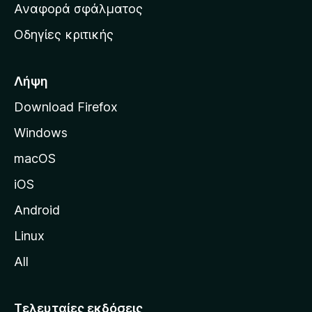
χ
Αναφορά σφάλματος
ε
ι
ς
Οδηγίες κριτικής
κ
ή
σ
Λήψη
ε
Download Firefox
λ
Windows
ί
δ
macOS
α
iOS
τ
η
Android
ς
Linux
M
All
o
z
i
Τελευταίες εκδόσεις