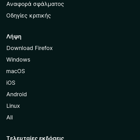
χ
Αναφορά σφάλματος
ε
ι
ς
Οδηγίες κριτικής
κ
ή
σ
Λήψη
ε
Download Firefox
λ
Windows
ί
δ
macOS
α
iOS
τ
η
Android
ς
Linux
M
All
o
z
i
Τελευταίες εκδόσεις