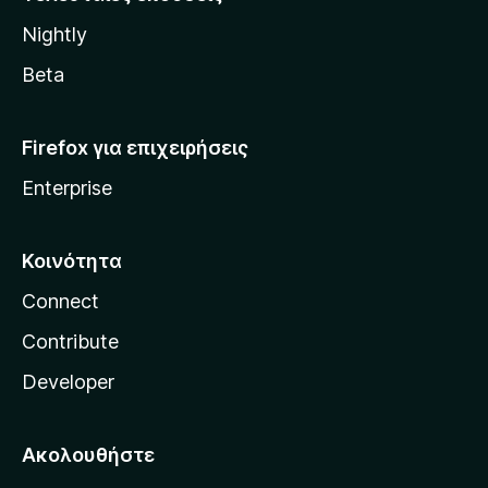
l
Nightly
l
a
Beta
Firefox για επιχειρήσεις
Enterprise
Κοινότητα
Connect
Contribute
Developer
Ακολουθήστε