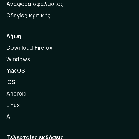
χ
Αναφορά σφάλματος
ε
ι
ς
Οδηγίες κριτικής
κ
ή
σ
Λήψη
ε
Download Firefox
λ
Windows
ί
δ
macOS
α
iOS
τ
η
Android
ς
Linux
M
All
o
z
i
Τελευταίες εκδόσεις