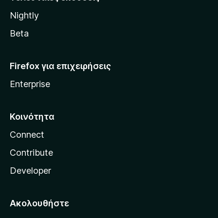
l
Nightly
l
a
Beta
Firefox για επιχειρήσεις
Enterprise
Κοινότητα
Connect
Contribute
Developer
Ακολουθήστε