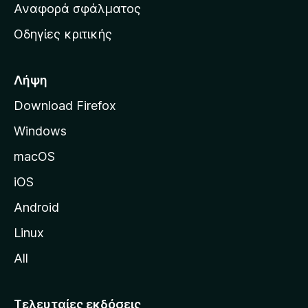
χ
Αναφορά σφάλματος
ε
ι
ς
Οδηγίες κριτικής
κ
ή
σ
Λήψη
ε
Download Firefox
λ
Windows
ί
δ
macOS
α
iOS
τ
η
Android
ς
Linux
M
All
o
z
i
Τελευταίες εκδόσεις