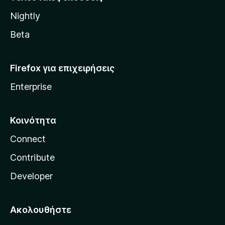
l
Nightly
l
a
Beta
Firefox για επιχειρήσεις
Enterprise
Κοινότητα
Connect
Contribute
Developer
Ακολουθήστε