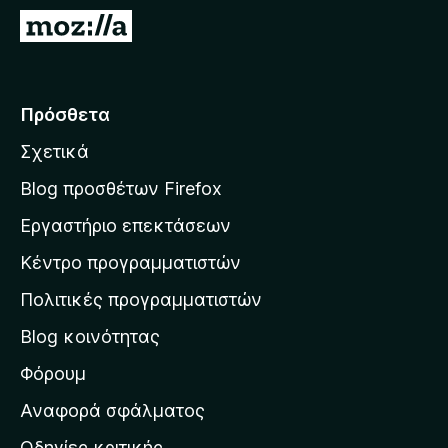
τ
Μ
ο
ε
ς
τ
π
ά
Πρόσθετα
ε
β
ρ
Σχετικά
α
ι
σ
ή
Blog προσθέτων Firefox
γ
η
Εργαστήριο επεκτάσεων
η
σ
σ
Κέντρο προγραμματιστών
τ
η
η
Πολιτικές προγραμματιστών
ς
ν
F
Blog κοινότητας
α
i
ρ
Φόρουμ
r
χ
e
Αναφορά σφάλματος
f
ι
Οδηγίες κριτικής