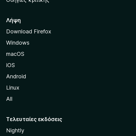
o
κ
x
ή
σ
Λήψη
ε
Download Firefox
λ
Windows
ί
δ
macOS
α
iOS
τ
η
Android
ς
Linux
M
All
o
z
i
Τελευταίες εκδόσεις
l
Nightly
l