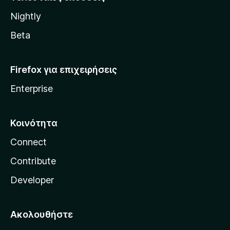
l
Nightly
l
a
Beta
Firefox για επιχειρήσεις
Enterprise
Κοινότητα
Connect
Contribute
Developer
Ακολουθήστε