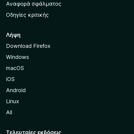
χ
Αναφορά σφάλματος
ε
ι
ς
Οδηγίες κριτικής
κ
ή
σ
Λήψη
ε
Download Firefox
λ
Windows
ί
δ
macOS
α
iOS
τ
η
Android
ς
Linux
M
All
o
z
i
Τελευταίες εκδόσεις