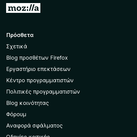
τ
Μ
ο
ε
ς
τ
π
ά
Πρόσθετα
ε
β
ρ
Σχετικά
α
ι
σ
ή
Blog προσθέτων Firefox
γ
η
Εργαστήριο επεκτάσεων
η
σ
σ
Κέντρο προγραμματιστών
τ
η
η
Πολιτικές προγραμματιστών
ς
ν
F
Blog κοινότητας
α
i
ρ
Φόρουμ
r
χ
e
Αναφορά σφάλματος
f
ι
Οδηγίες κριτικής