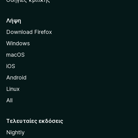
o
κ
x
ή
σ
Λήψη
ε
Download Firefox
λ
Windows
ί
δ
macOS
α
iOS
τ
η
Android
ς
Linux
M
All
o
z
i
Τελευταίες εκδόσεις
l
Nightly
l