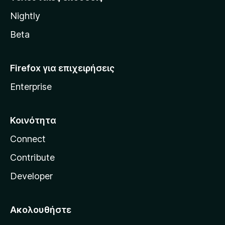
l
Nightly
l
a
Beta
Firefox για επιχειρήσεις
Enterprise
Κοινότητα
Connect
Contribute
Developer
Ακολουθήστε