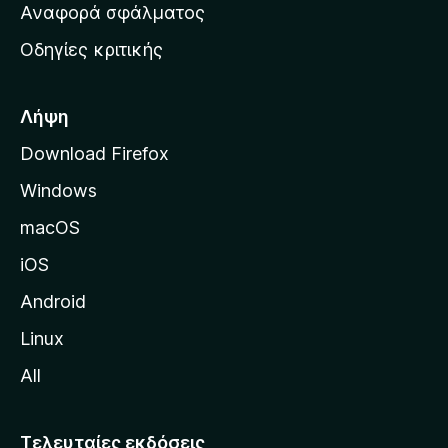
χ
Αναφορά σφάλματος
ε
ι
ς
Οδηγίες κριτικής
κ
ή
σ
Λήψη
ε
Download Firefox
λ
Windows
ί
δ
macOS
α
iOS
τ
η
Android
ς
Linux
M
All
o
z
i
Τελευταίες εκδόσεις