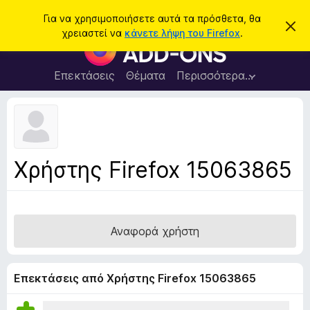
Α
Σύνδεση
Για να χρησιμοποιήσετε αυτά τα πρόσθετα, θα
Α
ν
χρειαστεί να
κάνετε λήψη του Firefox
.
π
Π
α
ό
ρ
ρ
ζ
ρ
ό
Επεκτάσεις
Θέματα
Περισσότερα…
ή
ι
σ
ψ
τ
η
θ
η
σ
ε
η
σ
μ
τ
η
ε
α
ί
Χρήστης Firefox 15063865
ω
π
σ
ρ
η
ς
ο
γ
Αναφορά χρήστη
ρ
ά
μ
Επεκτάσεις από Χρήστης Firefox 15063865
μ
α