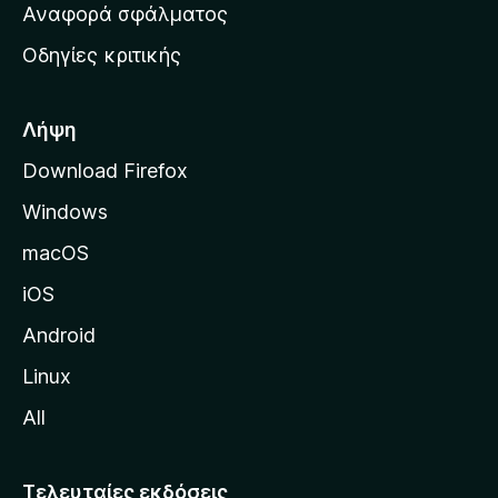
χ
Αναφορά σφάλματος
ε
ι
ς
Οδηγίες κριτικής
κ
ή
σ
Λήψη
ε
Download Firefox
λ
Windows
ί
δ
macOS
α
iOS
τ
η
Android
ς
Linux
M
All
o
z
i
Τελευταίες εκδόσεις