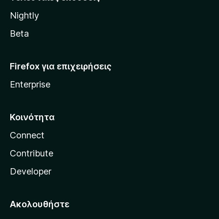
l
Nightly
l
a
Beta
Firefox για επιχειρήσεις
Enterprise
Κοινότητα
Connect
Contribute
Developer
Ακολουθήστε