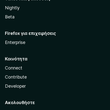
l
Nightly
l
a
Beta
Firefox για επιχειρήσεις
Enterprise
Κοινότητα
Connect
Contribute
Developer
Ακολουθήστε