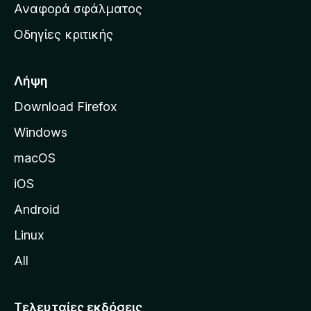
χ
Αναφορά σφάλματος
ε
ι
ς
Οδηγίες κριτικής
κ
ή
σ
Λήψη
ε
Download Firefox
λ
Windows
ί
δ
macOS
α
iOS
τ
η
Android
ς
Linux
M
All
o
z
i
Τελευταίες εκδόσεις