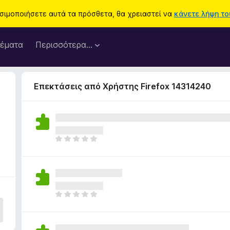
ησιμοποιήσετε αυτά τα πρόσθετα, θα χρειαστεί να
κάνετε λήψη του
έματα
Περισσότερα…
Επεκτάσεις από Χρήστης Firefox 14314240
1
Δ
ε
ν
υ
π
ά
Δ
ρ
ε
χ
ν
ο
υ