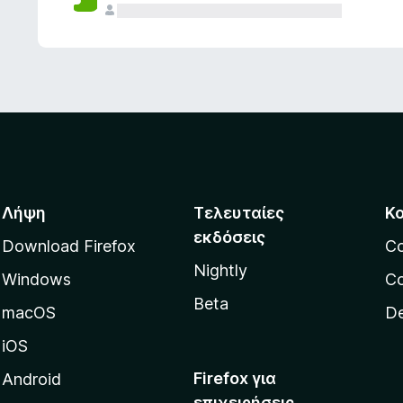
ς
Λήψη
Τελευταίες
Κ
εκδόσεις
Download Firefox
C
Nightly
Windows
Co
Beta
macOS
De
iOS
Firefox για
Android
επιχειρήσεις