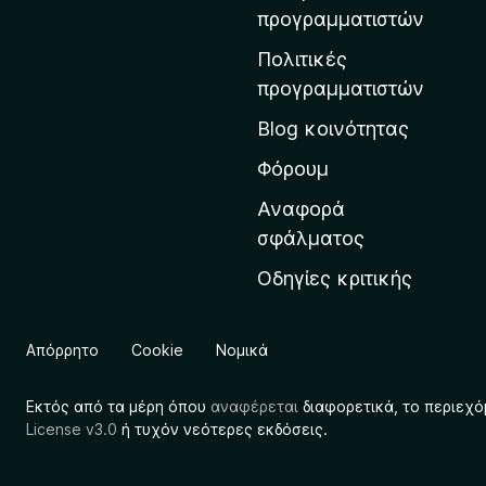
η
προγραμματιστών
ν
Πολιτικές
α
προγραμματιστών
ρ
Blog κοινότητας
χ
ι
Φόρουμ
κ
Αναφορά
ή
σφάλματος
σ
Οδηγίες κριτικής
ε
λ
ί
Απόρρητο
Cookie
Νομικά
δ
α
Εκτός από τα μέρη όπου
αναφέρεται
διαφορετικά, το περιεχό
τ
License v3.0
ή τυχόν νεότερες εκδόσεις.
η