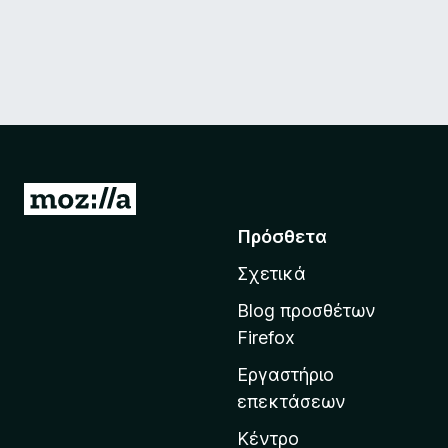
Μ
ε
Πρόσθετα
τ
Σχετικά
ά
β
Blog προσθέτων
α
Firefox
σ
Εργαστήριο
η
επεκτάσεων
σ
τ
Κέντρο