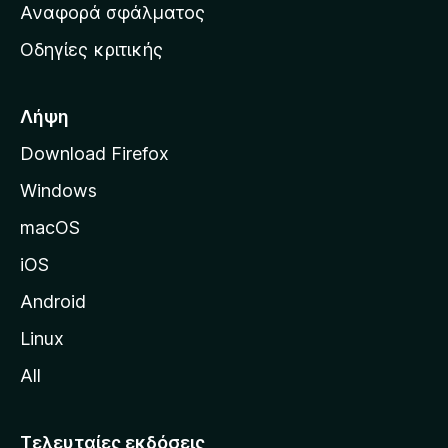
χ
Αναφορά σφάλματος
ε
ι
ς
Οδηγίες κριτικής
κ
ή
σ
Λήψη
ε
Download Firefox
λ
Windows
ί
δ
macOS
α
iOS
τ
η
Android
ς
Linux
M
All
o
z
i
Τελευταίες εκδόσεις