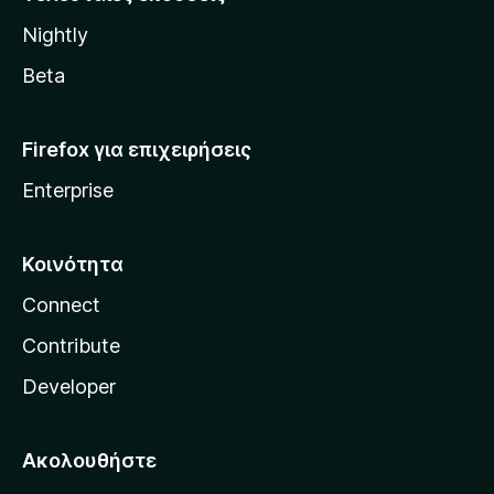
l
Nightly
l
a
Beta
Firefox για επιχειρήσεις
Enterprise
Κοινότητα
Connect
Contribute
Developer
Ακολουθήστε