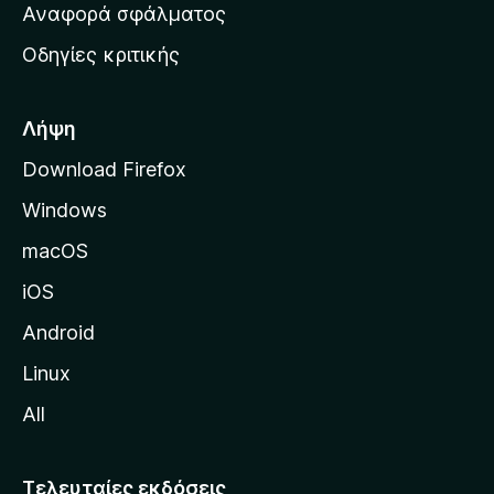
χ
Αναφορά σφάλματος
ε
ι
ς
Οδηγίες κριτικής
κ
ή
σ
Λήψη
ε
Download Firefox
λ
Windows
ί
δ
macOS
α
iOS
τ
η
Android
ς
Linux
M
All
o
z
i
Τελευταίες εκδόσεις