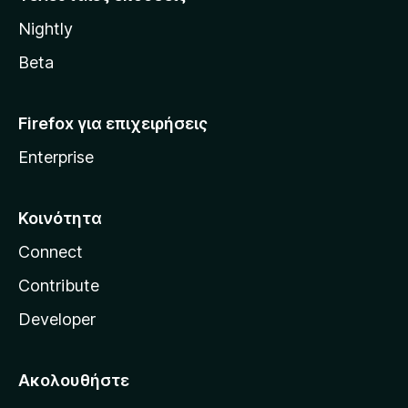
l
Nightly
l
a
Beta
Firefox για επιχειρήσεις
Enterprise
Κοινότητα
Connect
Contribute
Developer
Ακολουθήστε