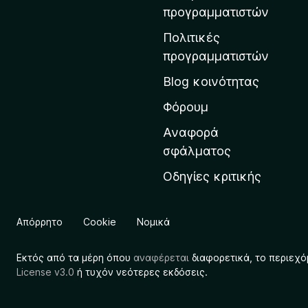
η
προγραμματιστών
ν
Πολιτικές
α
προγραμματιστών
ρ
Blog κοινότητας
χ
ι
Φόρουμ
κ
Αναφορά
ή
σφάλματος
σ
Οδηγίες κριτικής
ε
λ
ί
Απόρρητο
Cookie
Νομικά
δ
α
Εκτός από τα μέρη όπου
αναφέρεται
διαφορετικά, το περιεχό
τ
License v3.0
ή τυχόν νεότερες εκδόσεις.
η