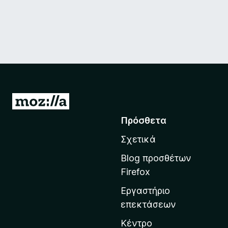
Μ
ε
Πρόσθετα
τ
Σχετικά
ά
β
Blog προσθέτων
α
Firefox
σ
Εργαστήριο
η
επεκτάσεων
σ
τ
Κέντρο