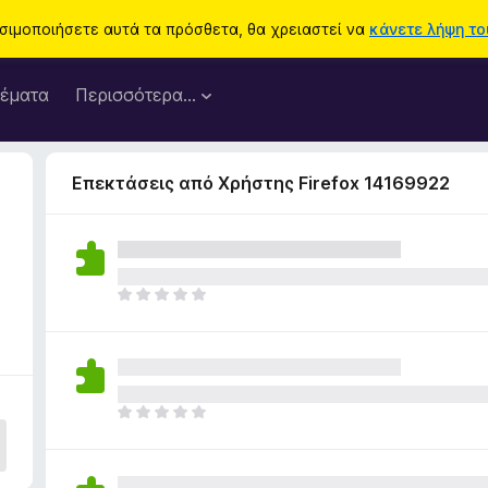
ησιμοποιήσετε αυτά τα πρόσθετα, θα χρειαστεί να
κάνετε λήψη του
έματα
Περισσότερα…
Επεκτάσεις από Χρήστης Firefox 14169922
6
Δ
ε
ν
υ
π
ά
Δ
ρ
ε
χ
ν
ο
υ