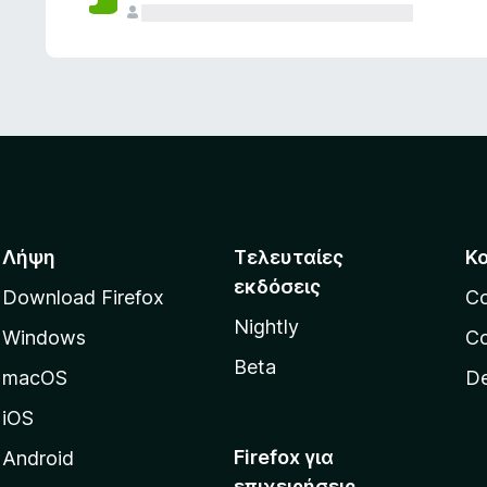
ς
Λήψη
Τελευταίες
Κ
εκδόσεις
Download Firefox
C
Nightly
Windows
Co
Beta
macOS
De
iOS
Firefox για
Android
επιχειρήσεις