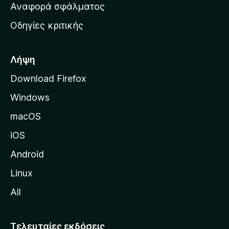
χ
Αναφορά σφάλματος
ε
ι
ς
Οδηγίες κριτικής
κ
ή
σ
Λήψη
ε
Download Firefox
λ
Windows
ί
δ
macOS
α
iOS
τ
η
Android
ς
Linux
M
All
o
z
i
Τελευταίες εκδόσεις