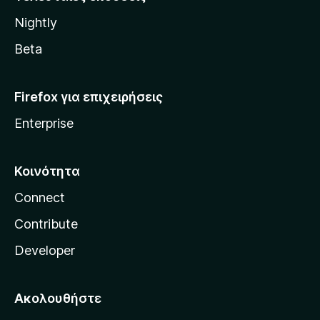
l
Nightly
l
a
Beta
Firefox για επιχειρήσεις
Enterprise
Κοινότητα
Connect
Contribute
Developer
Ακολουθήστε