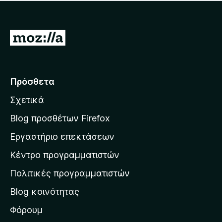
ο
υ
ς
υ
η
λ
π
ν
β
ο
ά
α
α
γ
ρ
Μ
κ
θ
ί
χ
ό
ε
μ
ε
ο
μ
ο
τ
ς
υ
η
λ
ν
ά
β
Πρόσθετα
ο
α
β
α
γ
κ
Σχετικά
θ
α
ί
ό
μ
ε
σ
μ
Blog προσθέτων Firefox
ο
ς
η
η
λ
Εργαστήριο επεκτάσεων
β
ο
σ
α
γ
Κέντρο προγραμματιστών
τ
θ
ί
μ
η
ε
Πολιτικές προγραμματιστών
ο
ν
ς
λ
Blog κοινότητας
α
ο
ρ
Φόρουμ
γ
ί