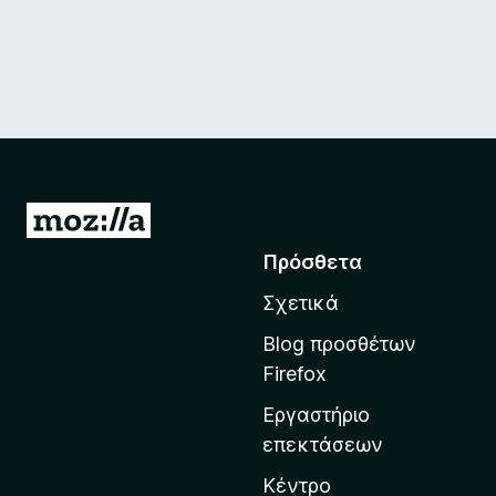
Μ
ε
Πρόσθετα
τ
Σχετικά
ά
β
Blog προσθέτων
α
Firefox
σ
Εργαστήριο
η
επεκτάσεων
σ
τ
Κέντρο