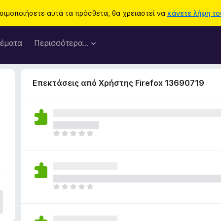
ησιμοποιήσετε αυτά τα πρόσθετα, θα χρειαστεί να
κάνετε λήψη του
έματα
Περισσότερα…
Επεκτάσεις από Χρήστης Firefox 13690719
Δ
ε
ν
υ
π
ά
Δ
ρ
ε
χ
ν
ο
υ