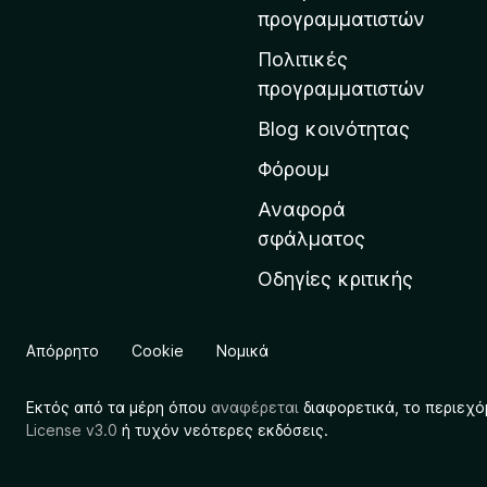
η
προγραμματιστών
ν
Πολιτικές
α
προγραμματιστών
ρ
Blog κοινότητας
χ
ι
Φόρουμ
κ
Αναφορά
ή
σφάλματος
σ
Οδηγίες κριτικής
ε
λ
ί
Απόρρητο
Cookie
Νομικά
δ
α
Εκτός από τα μέρη όπου
αναφέρεται
διαφορετικά, το περιεχό
τ
License v3.0
ή τυχόν νεότερες εκδόσεις.
η