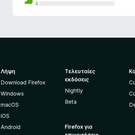
ς
Λήψη
Τελευταίες
Κ
εκδόσεις
Download Firefox
C
Nightly
Windows
Co
Beta
macOS
De
iOS
Firefox για
Android
επιχειρήσεις