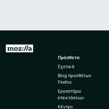
Μ
ε
Πρόσθετα
τ
Σχετικά
ά
β
Blog προσθέτων
α
Firefox
σ
Εργαστήριο
η
επεκτάσεων
σ
τ
Κέντρο