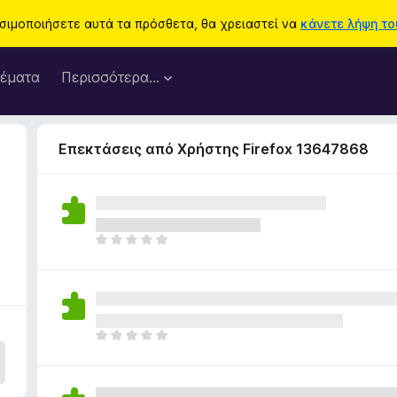
ησιμοποιήσετε αυτά τα πρόσθετα, θα χρειαστεί να
κάνετε λήψη του
έματα
Περισσότερα…
Επεκτάσεις από Χρήστης Firefox 13647868
Δ
ε
ν
υ
π
ά
Δ
ρ
ε
χ
ν
ο
υ