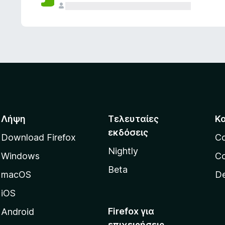
ς
Λήψη
Τελευταίες
Κ
εκδόσεις
Download Firefox
C
Nightly
Windows
Co
Beta
macOS
De
iOS
Firefox για
Android
επιχειρήσεις