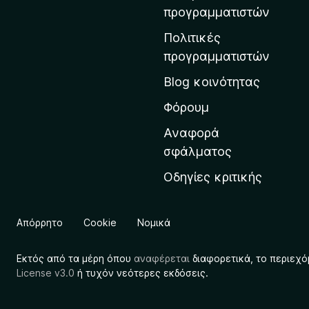
η
προγραμματιστών
ν
Πολιτικές
α
προγραμματιστών
ρ
Blog κοινότητας
χ
ι
Φόρουμ
κ
Αναφορά
ή
σφάλματος
σ
Οδηγίες κριτικής
ε
λ
ί
Απόρρητο
Cookie
Νομικά
δ
α
Εκτός από τα μέρη όπου
αναφέρεται
διαφορετικά, το περιεχό
τ
License v3.0
ή τυχόν νεότερες εκδόσεις.
η