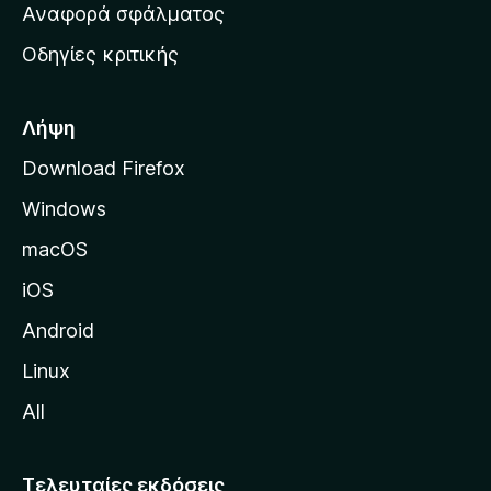
χ
Αναφορά σφάλματος
ε
ι
ς
Οδηγίες κριτικής
κ
ή
σ
Λήψη
ε
Download Firefox
λ
Windows
ί
δ
macOS
α
iOS
τ
η
Android
ς
Linux
M
All
o
z
i
Τελευταίες εκδόσεις