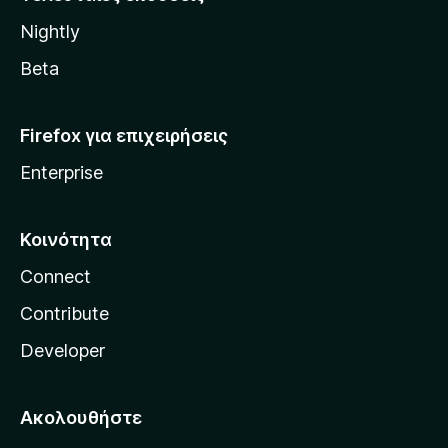
l
Nightly
l
a
Beta
Firefox για επιχειρήσεις
Enterprise
Κοινότητα
Connect
Contribute
Developer
Ακολουθήστε