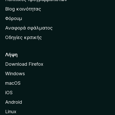
ο
ν
ς
λ
Blog κοινότητας
α
ο
ρ
Φόρουμ
γ
ί
χ
Αναφορά σφάλματος
ε
ι
ς
Οδηγίες κριτικής
κ
ή
σ
Λήψη
ε
Download Firefox
λ
Windows
ί
δ
macOS
α
iOS
τ
η
Android
ς
Linux