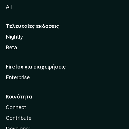
M
All
o
z
i
Τελευταίες εκδόσεις
l
Nightly
l
a
Beta
Firefox για επιχειρήσεις
Enterprise
Κοινότητα
Connect
Contribute
Developer