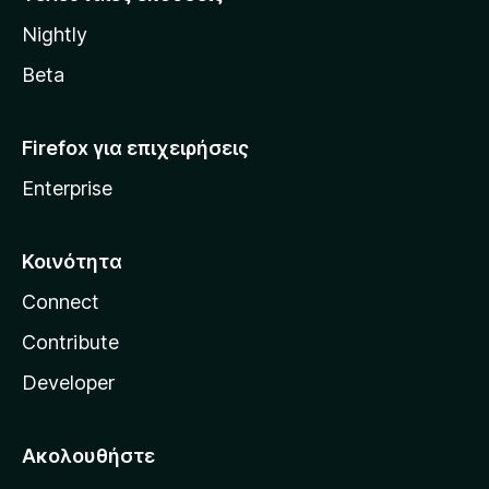
l
Nightly
l
a
Beta
Firefox για επιχειρήσεις
Enterprise
Κοινότητα
Connect
Contribute
Developer
Ακολουθήστε