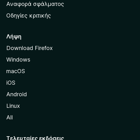
χ
Αναφορά σφάλματος
ε
ι
ς
Οδηγίες κριτικής
κ
ή
σ
Λήψη
ε
Download Firefox
λ
Windows
ί
δ
macOS
α
iOS
τ
η
Android
ς
Linux
M
All
o
z
i
Τελευταίες εκδόσεις