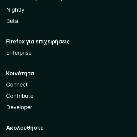
l
Nightly
l
a
Beta
Firefox για επιχειρήσεις
Enterprise
Κοινότητα
Connect
Contribute
Developer
Ακολουθήστε