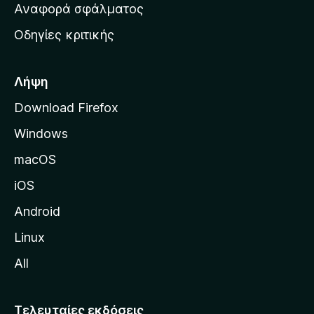
χ
Αναφορά σφάλματος
ε
ι
ς
Οδηγίες κριτικής
κ
ή
σ
Λήψη
ε
Download Firefox
λ
Windows
ί
δ
macOS
α
iOS
τ
η
Android
ς
Linux
M
All
o
z
i
Τελευταίες εκδόσεις