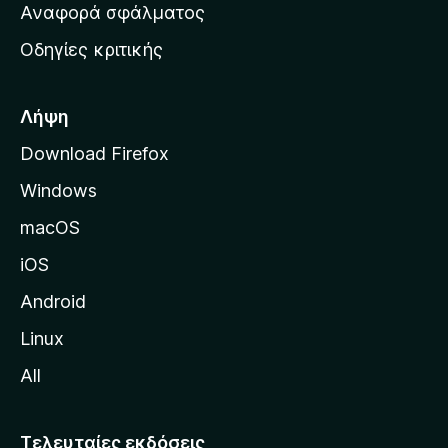
χ
Αναφορά σφάλματος
ε
ι
ς
Οδηγίες κριτικής
κ
ή
σ
Λήψη
ε
Download Firefox
λ
Windows
ί
δ
macOS
α
iOS
τ
η
Android
ς
Linux
M
All
o
z
i
Τελευταίες εκδόσεις