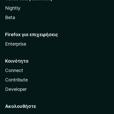
l
Nightly
l
a
Beta
Firefox για επιχειρήσεις
Enterprise
Κοινότητα
Connect
Contribute
Developer
Ακολουθήστε