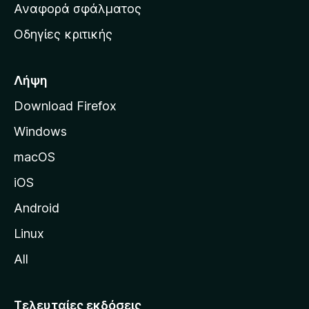
χ
Αναφορά σφάλματος
ε
ι
ς
Οδηγίες κριτικής
κ
ή
σ
Λήψη
ε
Download Firefox
λ
Windows
ί
δ
macOS
α
iOS
τ
η
Android
ς
Linux
M
All
o
z
i
Τελευταίες εκδόσεις