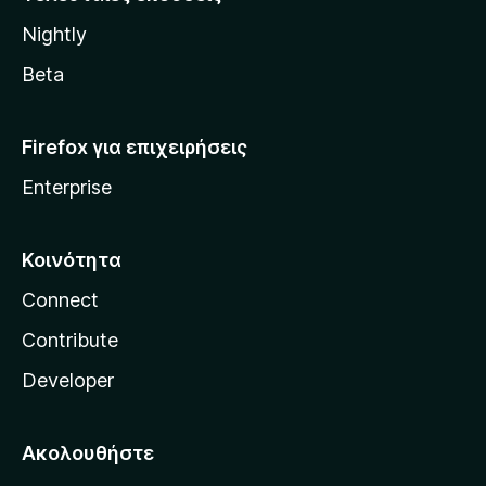
l
Nightly
l
a
Beta
Firefox για επιχειρήσεις
Enterprise
Κοινότητα
Connect
Contribute
Developer
Ακολουθήστε