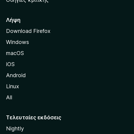
o
κ
x
ή
σ
Λήψη
ε
Download Firefox
λ
Windows
ί
δ
macOS
α
iOS
τ
η
Android
ς
Linux
M
All
o
z
i
Τελευταίες εκδόσεις
l
Nightly
l