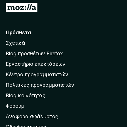
τ
Μ
ο
ε
ς
τ
π
ά
Πρόσθετα
ε
β
ρ
Σχετικά
α
ι
σ
ή
Blog προσθέτων Firefox
γ
η
Εργαστήριο επεκτάσεων
η
σ
σ
Κέντρο προγραμματιστών
τ
η
η
Πολιτικές προγραμματιστών
ς
ν
F
Blog κοινότητας
α
i
ρ
Φόρουμ
r
χ
e
Αναφορά σφάλματος
f
ι
Οδηγίες κριτικής