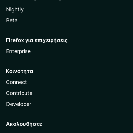
l
Nightly
l
a
Beta
Firefox για επιχειρήσεις
Enterprise
Κοινότητα
Connect
Contribute
Developer
Ακολουθήστε