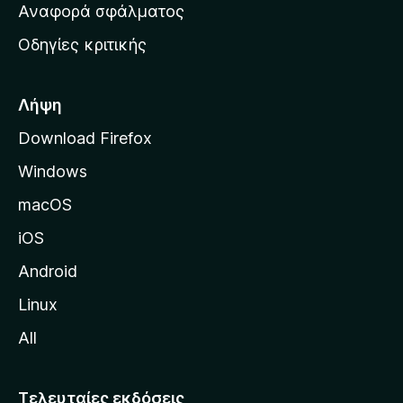
χ
Αναφορά σφάλματος
ε
ι
ς
Οδηγίες κριτικής
κ
ή
σ
Λήψη
ε
Download Firefox
λ
Windows
ί
δ
macOS
α
iOS
τ
η
Android
ς
Linux
M
All
o
z
i
Τελευταίες εκδόσεις