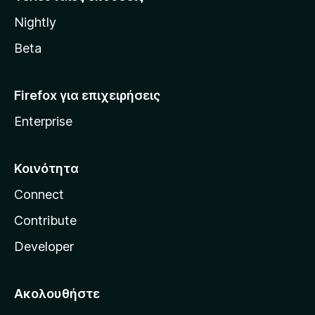
l
Nightly
l
a
Beta
Firefox για επιχειρήσεις
Enterprise
Κοινότητα
Connect
Contribute
Developer
Ακολουθήστε