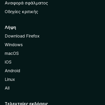
χ
Αναφορά σφάλματος
ε
ι
ς
Οδηγίες κριτικής
κ
ή
σ
Λήψη
ε
Download Firefox
λ
Windows
ί
δ
macOS
α
iOS
τ
η
Android
ς
Linux
M
All
o
z
i
Τελευταίες εκδόσεις