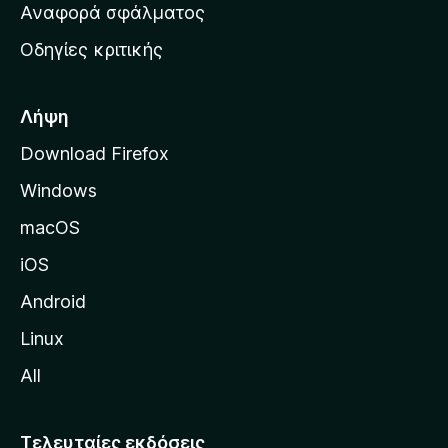
χ
Αναφορά σφάλματος
ε
ι
ς
Οδηγίες κριτικής
κ
ή
σ
Λήψη
ε
Download Firefox
λ
Windows
ί
δ
macOS
α
iOS
τ
η
Android
ς
Linux
M
All
o
z
i
Τελευταίες εκδόσεις