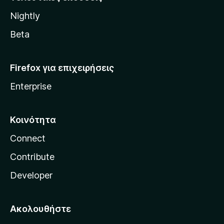
l
Nightly
l
a
Beta
Firefox για επιχειρήσεις
Enterprise
Κοινότητα
Connect
Contribute
Developer
Ακολουθήστε