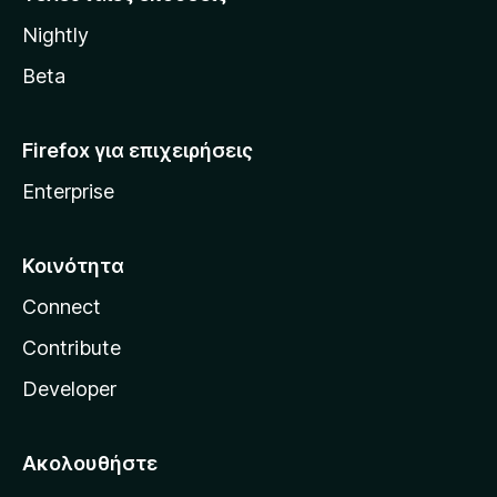
l
Nightly
l
a
Beta
Firefox για επιχειρήσεις
Enterprise
Κοινότητα
Connect
Contribute
Developer
Ακολουθήστε