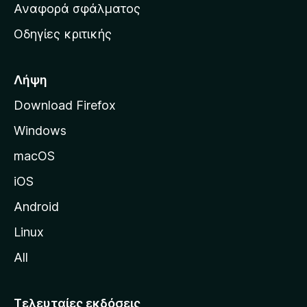
χ
Αναφορά σφάλματος
ε
ι
ς
Οδηγίες κριτικής
κ
ή
σ
Λήψη
ε
Download Firefox
λ
Windows
ί
δ
macOS
α
iOS
τ
η
Android
ς
Linux
M
All
o
z
i
Τελευταίες εκδόσεις