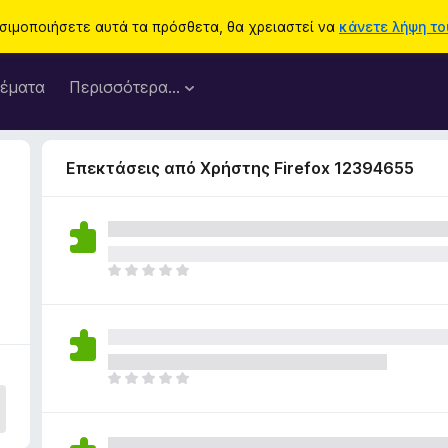
ησιμοποιήσετε αυτά τα πρόσθετα, θα χρειαστεί να
κάνετε λήψη του
έματα
Περισσότερα…
Επεκτάσεις από Χρήστης Firefox 12394655
Δ
ε
ν
υ
π
ά
Δ
ρ
ε
χ
ν
ο
υ