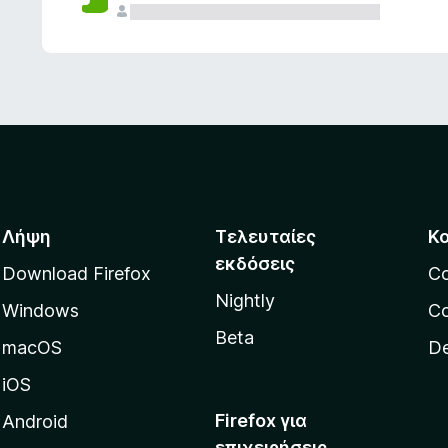
ς
Λήψη
Τελευταίες
Κ
εκδόσεις
Download Firefox
C
Nightly
Windows
Co
Beta
macOS
De
iOS
Firefox για
Android
επιχειρήσεις