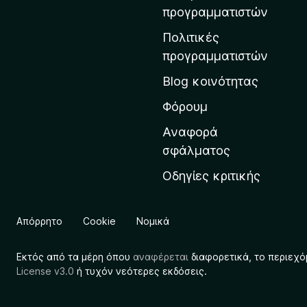
η
προγραμματιστών
ν
Πολιτικές
α
προγραμματιστών
ρ
Blog κοινότητας
χ
ι
Φόρουμ
κ
Αναφορά
ή
σφάλματος
σ
Οδηγίες κριτικής
ε
λ
ί
Απόρρητο
Cookie
Νομικά
δ
α
Εκτός από τα μέρη όπου
αναφέρεται
διαφορετικά, το περιεχό
τ
License v3.0
ή τυχόν νεότερες εκδόσεις.
η