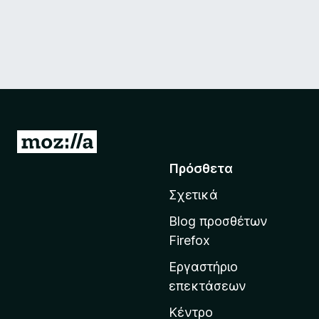
Μ
ε
Πρόσθετα
τ
Σχετικά
ά
β
Blog προσθέτων
α
Firefox
σ
Εργαστήριο
η
επεκτάσεων
σ
τ
Κέντρο