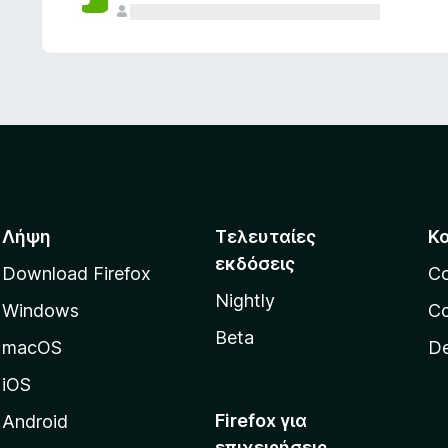
ς
Λήψη
Τελευταίες
Κ
εκδόσεις
Download Firefox
C
Nightly
Windows
Co
Beta
macOS
De
iOS
Firefox για
Android
επιχειρήσεις