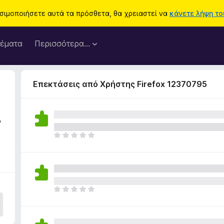
ησιμοποιήσετε αυτά τα πρόσθετα, θα χρειαστεί να
κάνετε λήψη του
έματα
Περισσότερα…
Επεκτάσεις από Χρήστης Firefox 12370795
7
Δ
ε
ν
υ
π
ά
Δ
ρ
ε
χ
ν
ο
υ