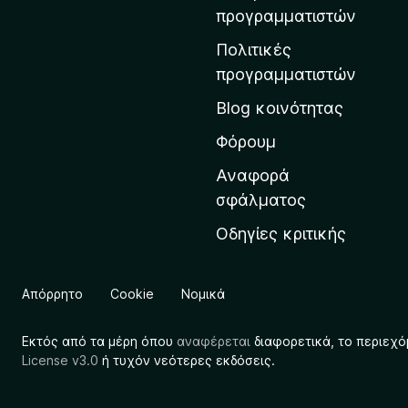
η
προγραμματιστών
ν
Πολιτικές
α
προγραμματιστών
ρ
Blog κοινότητας
χ
ι
Φόρουμ
κ
Αναφορά
ή
σφάλματος
σ
Οδηγίες κριτικής
ε
λ
ί
Απόρρητο
Cookie
Νομικά
δ
α
Εκτός από τα μέρη όπου
αναφέρεται
διαφορετικά, το περιεχό
τ
License v3.0
ή τυχόν νεότερες εκδόσεις.
η