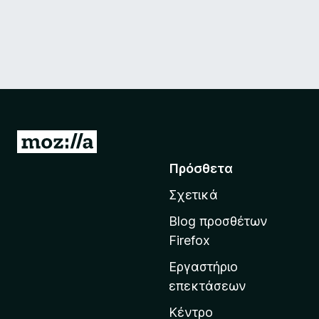
Μ
ε
Πρόσθετα
τ
Σχετικά
ά
β
Blog προσθέτων
α
Firefox
σ
Εργαστήριο
η
επεκτάσεων
σ
τ
Κέντρο