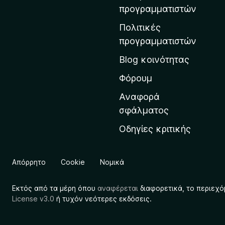
η
προγραμματιστών
ν
Πολιτικές
α
προγραμματιστών
ρ
Blog κοινότητας
χ
ι
Φόρουμ
κ
Αναφορά
ή
σφάλματος
σ
Οδηγίες κριτικής
ε
λ
ί
Απόρρητο
Cookie
Νομικά
δ
α
Εκτός από τα μέρη όπου
αναφέρεται
διαφορετικά, το περιεχό
τ
License v3.0
ή τυχόν νεότερες εκδόσεις.
η