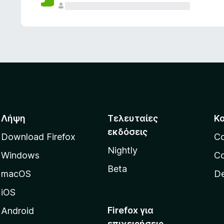
ς
Λήψη
Τελευταίες
Κ
εκδόσεις
Download Firefox
C
Nightly
Windows
Co
Beta
macOS
De
iOS
Firefox για
Android
επιχειρήσεις