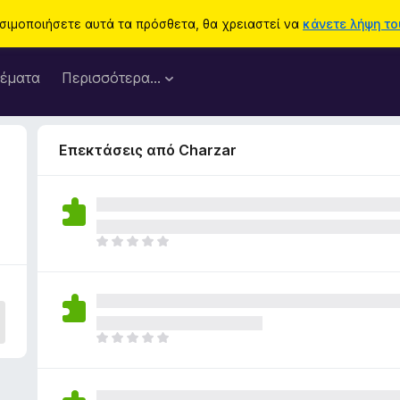
ησιμοποιήσετε αυτά τα πρόσθετα, θα χρειαστεί να
κάνετε λήψη του
έματα
Περισσότερα…
Επεκτάσεις από Charzar
Δ
ε
ν
υ
π
ά
Δ
ρ
ε
χ
ν
ο
υ