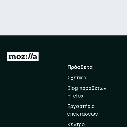
Μ
ε
Πρόσθετα
τ
Σχετικά
ά
β
Blog προσθέτων
α
Firefox
σ
Εργαστήριο
η
επεκτάσεων
σ
τ
Κέντρο