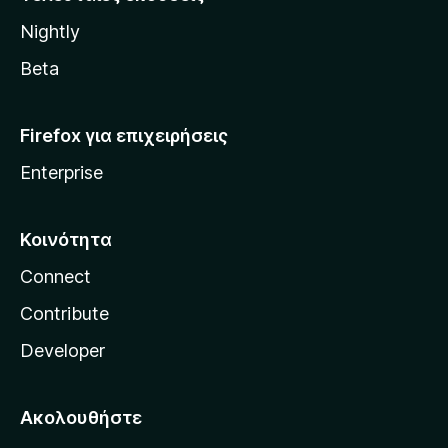
l
Nightly
l
a
Beta
Firefox για επιχειρήσεις
Enterprise
Κοινότητα
Connect
Contribute
Developer
Ακολουθήστε