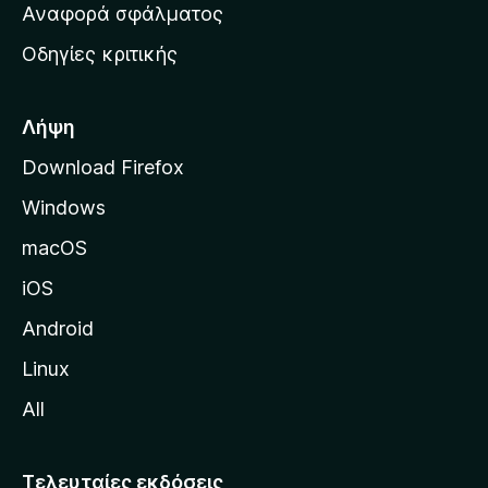
χ
Αναφορά σφάλματος
ε
ι
ς
Οδηγίες κριτικής
κ
ή
σ
Λήψη
ε
Download Firefox
λ
Windows
ί
δ
macOS
α
iOS
τ
η
Android
ς
Linux
M
All
o
z
i
Τελευταίες εκδόσεις