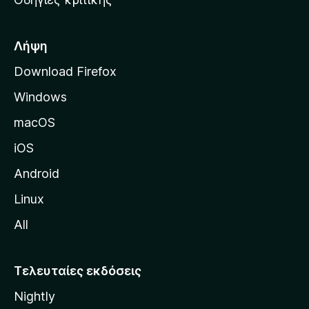
o
κ
x
ή
σ
Λήψη
ε
Download Firefox
λ
Windows
ί
δ
macOS
α
iOS
τ
η
Android
ς
Linux
M
All
o
z
i
Τελευταίες εκδόσεις
l
Nightly
l