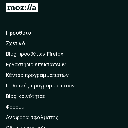
τ
Μ
ο
ε
ς
τ
π
ά
Πρόσθετα
ε
β
ρ
Σχετικά
α
ι
σ
ή
Blog προσθέτων Firefox
γ
η
Εργαστήριο επεκτάσεων
η
σ
σ
Κέντρο προγραμματιστών
τ
η
η
Πολιτικές προγραμματιστών
ς
ν
F
Blog κοινότητας
α
i
ρ
Φόρουμ
r
χ
e
Αναφορά σφάλματος
f
ι
Οδηγίες κριτικής