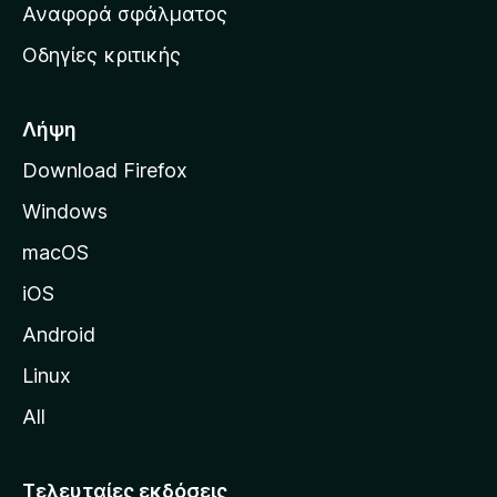
χ
Αναφορά σφάλματος
ε
ι
ς
Οδηγίες κριτικής
κ
ή
σ
Λήψη
ε
Download Firefox
λ
Windows
ί
δ
macOS
α
iOS
τ
η
Android
ς
Linux
M
All
o
z
i
Τελευταίες εκδόσεις