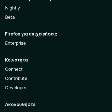
l
Nightly
l
a
Beta
Firefox για επιχειρήσεις
Enterprise
Κοινότητα
Connect
Contribute
Developer
Ακολουθήστε