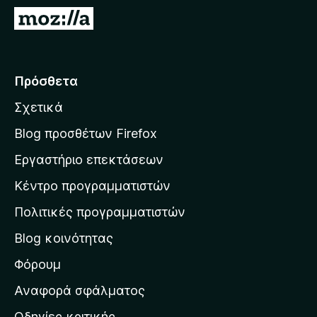
τ
Μ
ο
ε
ς
τ
π
ά
Πρόσθετα
ε
β
ρ
Σχετικά
α
ι
σ
ή
Blog προσθέτων Firefox
γ
η
Εργαστήριο επεκτάσεων
η
σ
σ
Κέντρο προγραμματιστών
τ
η
η
Πολιτικές προγραμματιστών
ς
ν
F
Blog κοινότητας
α
i
ρ
Φόρουμ
r
χ
e
Αναφορά σφάλματος
f
ι
Οδηγίες κριτικής