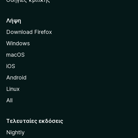
o
κ
x
ή
σ
Λήψη
ε
Download Firefox
λ
Windows
ί
δ
macOS
α
iOS
τ
η
Android
ς
Linux
M
All
o
z
i
Τελευταίες εκδόσεις
l
Nightly
l