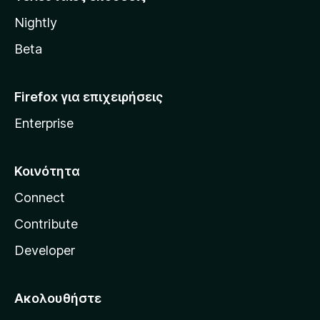
l
Nightly
l
a
Beta
Firefox για επιχειρήσεις
Enterprise
Κοινότητα
Connect
Contribute
Developer
Ακολουθήστε