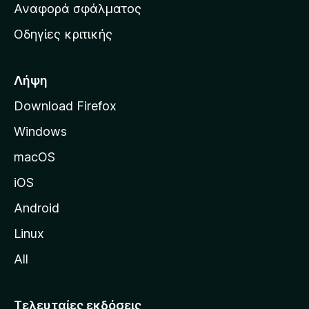
χ
Αναφορά σφάλματος
ε
ι
ς
Οδηγίες κριτικής
κ
ή
σ
Λήψη
ε
Download Firefox
λ
Windows
ί
δ
macOS
α
iOS
τ
η
Android
ς
Linux
M
All
o
z
i
Τελευταίες εκδόσεις