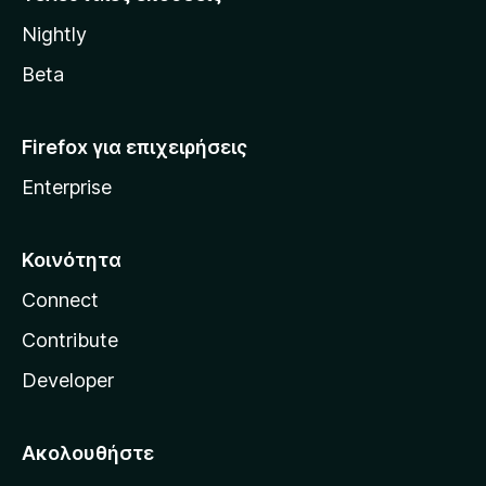
l
Nightly
l
a
Beta
Firefox για επιχειρήσεις
Enterprise
Κοινότητα
Connect
Contribute
Developer
Ακολουθήστε