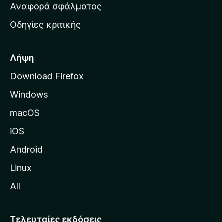
χ
Αναφορά σφάλματος
ε
ι
ς
Οδηγίες κριτικής
κ
ή
σ
Λήψη
ε
Download Firefox
λ
Windows
ί
δ
macOS
α
iOS
τ
η
Android
ς
Linux
M
All
o
z
i
Τελευταίες εκδόσεις