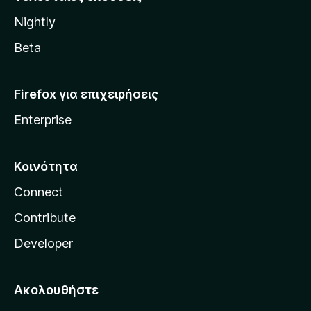
l
Nightly
l
a
Beta
Firefox για επιχειρήσεις
Enterprise
Κοινότητα
Connect
Contribute
Developer
Ακολουθήστε