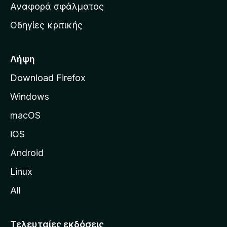
χ
Αναφορά σφάλματος
ε
ι
ς
Οδηγίες κριτικής
κ
ή
σ
Λήψη
ε
Download Firefox
λ
Windows
ί
δ
macOS
α
iOS
τ
η
Android
ς
Linux
M
All
o
z
i
Τελευταίες εκδόσεις