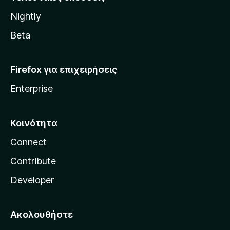
l
Nightly
l
a
Beta
Firefox για επιχειρήσεις
Enterprise
Κοινότητα
Connect
Contribute
Developer
Ακολουθήστε