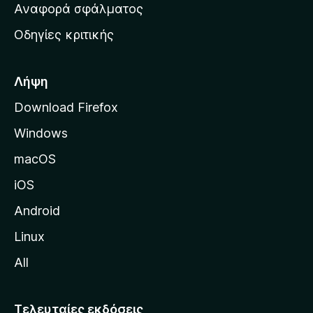
χ
Αναφορά σφάλματος
ε
ι
ς
Οδηγίες κριτικής
κ
ή
σ
Λήψη
ε
Download Firefox
λ
Windows
ί
δ
macOS
α
iOS
τ
η
Android
ς
Linux
M
All
o
z
i
Τελευταίες εκδόσεις