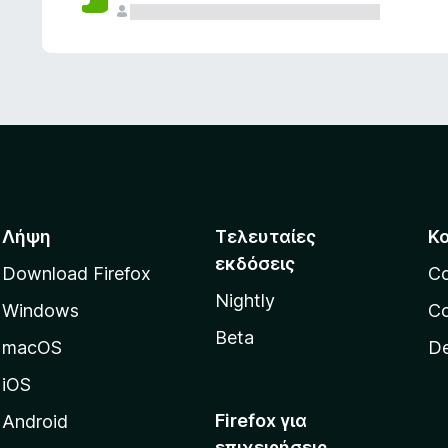
ς
Λήψη
Τελευταίες
Κ
εκδόσεις
Download Firefox
C
Nightly
Windows
Co
Beta
macOS
De
iOS
Firefox για
Android
επιχειρήσεις