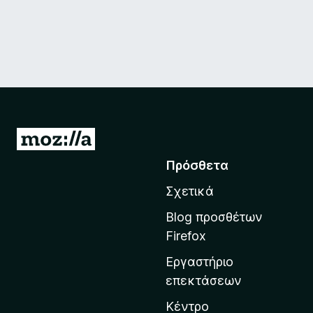
Μ
ε
Πρόσθετα
τ
Σχετικά
ά
β
Blog προσθέτων
α
Firefox
σ
Εργαστήριο
η
επεκτάσεων
σ
τ
Κέντρο