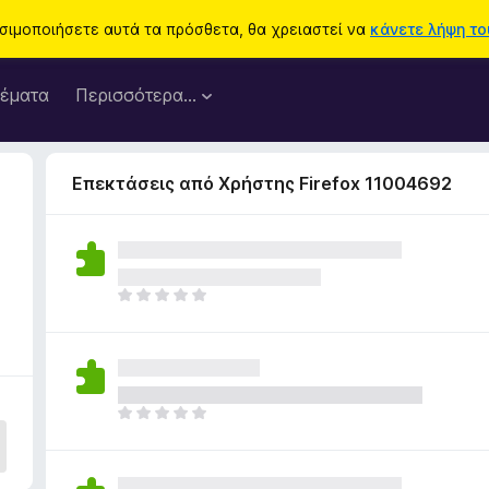
ησιμοποιήσετε αυτά τα πρόσθετα, θα χρειαστεί να
κάνετε λήψη του
έματα
Περισσότερα…
Επεκτάσεις από Χρήστης Firefox 11004692
Δ
ε
ν
υ
π
ά
Δ
ρ
ε
χ
ν
ο
υ