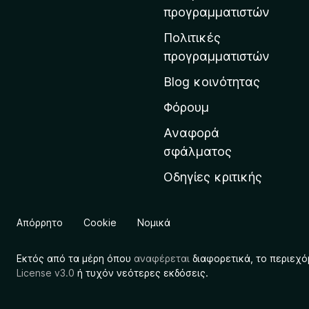
η
προγραμματιστών
ν
Πολιτικές
α
προγραμματιστών
ρ
Blog κοινότητας
χ
ι
Φόρουμ
κ
Αναφορά
ή
σφάλματος
σ
Οδηγίες κριτικής
ε
λ
ί
Απόρρητο
Cookie
Νομικά
δ
α
Εκτός από τα μέρη όπου
αναφέρεται
διαφορετικά, το περιεχό
τ
License v3.0
ή τυχόν νεότερες εκδόσεις.
η