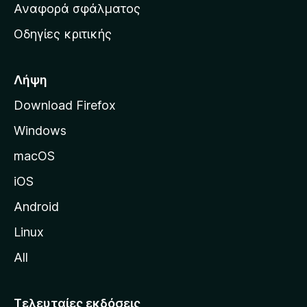
χ
Αναφορά σφάλματος
ε
ι
ς
Οδηγίες κριτικής
κ
ή
σ
Λήψη
ε
Download Firefox
λ
Windows
ί
δ
macOS
α
iOS
τ
η
Android
ς
Linux
M
All
o
z
i
Τελευταίες εκδόσεις