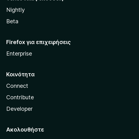
l
Nightly
l
a
Beta
Firefox για επιχειρήσεις
Enterprise
Κοινότητα
Connect
Contribute
Developer
Ακολουθήστε