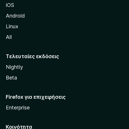
iOS
τ
η
Android
ς
Linux
M
All
o
z
i
Τελευταίες εκδόσεις
l
Nightly
l
a
Beta
Firefox για επιχειρήσεις
Enterprise
Κοινότητα