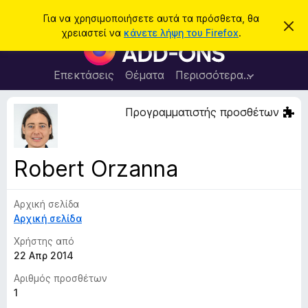
Α
Σύνδεση
Για να χρησιμοποιήσετε αυτά τα πρόσθετα, θα
Α
ν
χρειαστεί να
κάνετε λήψη του Firefox
.
π
Π
α
ό
ρ
ρ
ζ
ρ
ό
Επεκτάσεις
Θέματα
Περισσότερα…
ή
ι
σ
ψ
τ
η
θ
Προγραμματιστής προσθέτων
η
σ
ε
η
σ
μ
τ
η
ε
α
ί
Robert Orzanna
ω
π
σ
ρ
η
ς
Αρχική σελίδα
ο
Αρχική σελίδα
γ
ρ
Χρήστης από
ά
22 Απρ 2014
μ
Αριθμός προσθέτων
μ
1
α