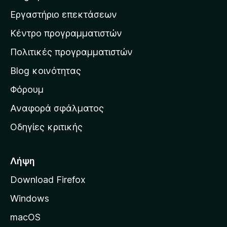
ς
η
η
λ
Εργαστήριο επεκτάσεων
β
ο
σ
α
γ
Κέντρο προγραμματιστών
τ
θ
ί
μ
η
ε
Πολιτικές προγραμματιστών
ο
ν
ς
λ
Blog κοινότητας
α
ο
ρ
Φόρουμ
γ
ί
χ
Αναφορά σφάλματος
ε
ι
ς
Οδηγίες κριτικής
κ
ή
σ
Λήψη
ε
Download Firefox
λ
Windows
ί
δ
macOS
α