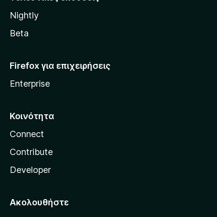
l
Nightly
l
a
Beta
Firefox για επιχειρήσεις
Enterprise
Κοινότητα
Connect
Contribute
Developer
Ακολουθήστε