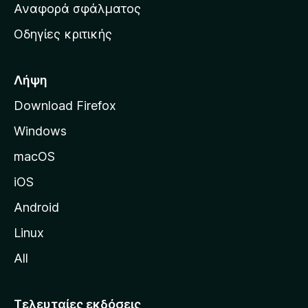
χ
Αναφορά σφάλματος
ε
ι
ς
Οδηγίες κριτικής
κ
ή
σ
Λήψη
ε
Download Firefox
λ
Windows
ί
δ
macOS
α
iOS
τ
η
Android
ς
Linux
M
All
o
z
i
Τελευταίες εκδόσεις