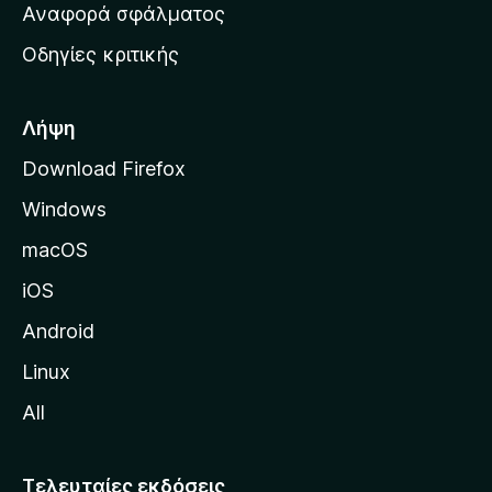
χ
Αναφορά σφάλματος
ε
ι
ς
Οδηγίες κριτικής
κ
ή
σ
Λήψη
ε
Download Firefox
λ
Windows
ί
δ
macOS
α
iOS
τ
η
Android
ς
Linux
M
All
o
z
i
Τελευταίες εκδόσεις