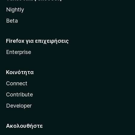
l
Nightly
l
a
Beta
Firefox για επιχειρήσεις
Enterprise
Κοινότητα
Connect
Contribute
Developer
Ακολουθήστε