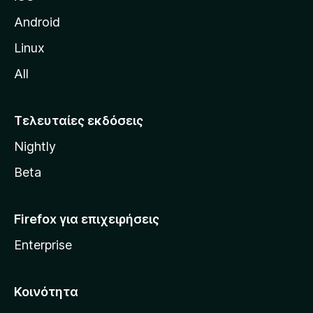
τ
η
Android
ς
Linux
M
All
o
z
i
Τελευταίες εκδόσεις
l
Nightly
l
a
Beta
Firefox για επιχειρήσεις
Enterprise
Κοινότητα