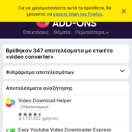
Α
Σύνδεση
Για να χρησιμοποιήσετε αυτά τα πρόσθετα, θα
Α
ν
χρειαστεί να
κάνετε λήψη του Firefox
.
π
Π
α
ό
ρ
ρ
ζ
ρ
ό
Επεκτάσεις
Θέματα
Περισσότερα…
ή
ι
σ
ψ
τ
η
θ
η
σ
Βρέθηκαν 347 αποτελέσματα με ετικέτα
ε
η
σ
«video converter»
μ
τ
η
ε
α
ί
Φιλτράρισμα αποτελεσμάτων
ω
π
σ
ρ
η
ς
ο
Αποτελέσματα αναζήτησης
γ
Video Download Helper
ρ
Προτεινόμενο
Προτεινόμενο
ά
Β
μ
1.731.622 χρήστες
α
μ
θ
Easy Youtube Video Downloader Express
α