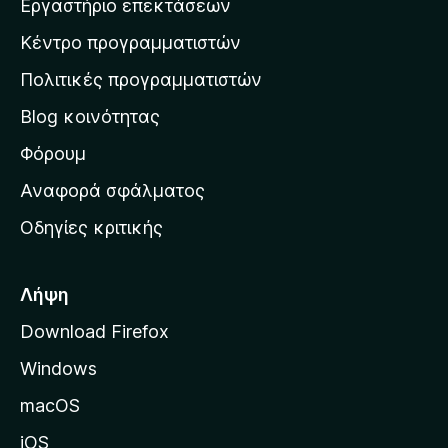
Εργαστήριο επεκτάσεων
σ
Κέντρο προγραμματιστών
τ
η
Πολιτικές προγραμματιστών
ν
Blog κοινότητας
α
ρ
Φόρουμ
χ
Αναφορά σφάλματος
ι
Οδηγίες κριτικής
κ
ή
σ
Λήψη
ε
Download Firefox
λ
Windows
ί
δ
macOS
α
iOS